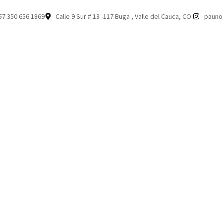
57 350 656 1869
Calle 9 Sur # 13 -117 Buga , Valle del Cauca, CO.
pauno