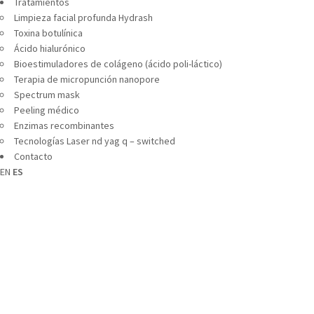
Tratamientos
Limpieza facial profunda Hydrash
Toxina botulínica
Ácido hialurónico
Bioestimuladores de colágeno (ácido poli-láctico)
Terapia de micropunción nanopore
Spectrum mask
Peeling médico
Enzimas recombinantes
Tecnologías Laser nd yag q – switched
Contacto
EN
ES
SHOES