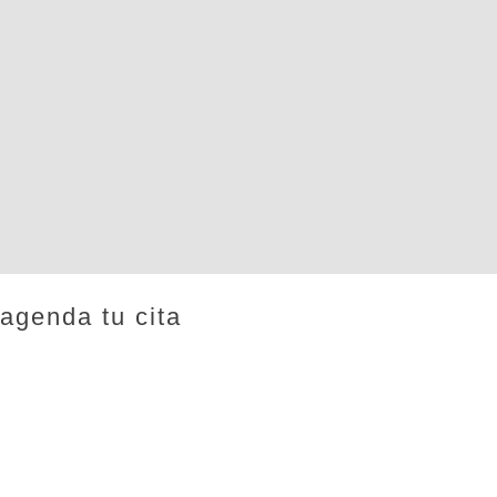
agenda tu cita
¡Nos encantaría saber de ti!