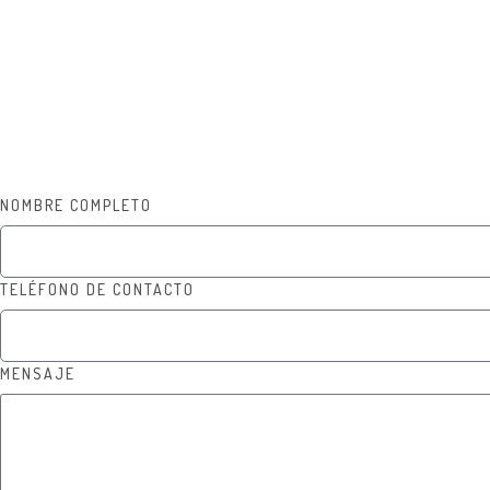
Miércoles: 8:00 a.m a 12:00 m y de 2:00 p.m a 6:00 p.m
Jueves 8:00 a.m a 4: 00 p.m
Viernes: 8:00 a.m a 12:00 m y de 2:00 p.m a 6:00 p.m
Sábados 8: 00 a.m a 12 :00 m
NOMBRE COMPLETO
TELÉFONO DE CONTACTO
MENSAJE