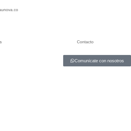
aunova.co
s
Contacto
Comunícate con nosotros